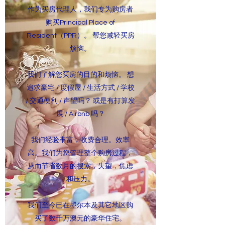
作为买房代理人，我们专为购房者
购买Principal Place of
Resident（PPR）。 帮您减轻买房
烦恼。
我们了解您买房的目的和烦恼。 想
追求豪宅 / 度假屋 / 生活方式 / 学校
/ 交通便利 / 声望吗？ 或是有打算发
展 / Airbnb 吗？
我们经验丰富，收费合理。效率
高。我们为您管理整个购房过程，
从而节省数月的搜索，失望，焦虑
和压力。
我们至今已在墨尔本及其它地区购
买了数千万澳元的豪华住宅。